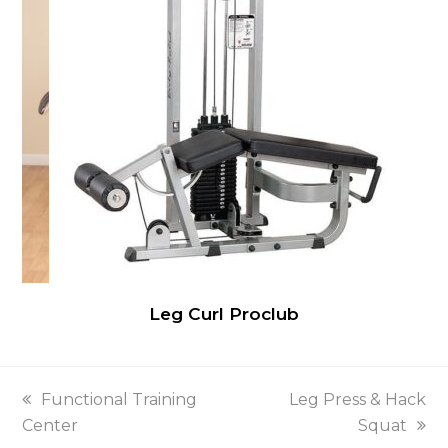
Leg Curl Proclub
previous
next
Functional Training
Leg Press & Hack
post:
post:
Center
Squat