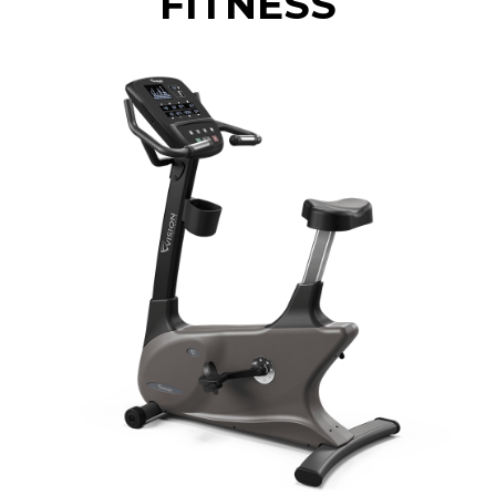
FITNESS
previous
nex
slide
slid