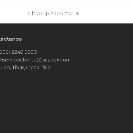
next
Ultra Hip Adductor
post:
táctanos
506) 2240 3600
l:
serviciocliente@cicadex.com
uan, Tibás, Costa Rica
Tube
nkedIn