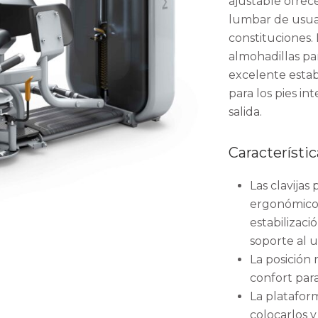
ajustable ofrec
lumbar de usuar
constituciones. L
almohadillas par
excelente estab
para los pies int
salida.
Característic
Las clavijas 
ergonómicos
estabilizaci
soporte al u
La posición
confort par
La plataform
colocarlos y