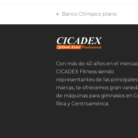
previous
Banco Olímpico plano
post:
Con más de 40 años en el merca
CICADEX Fitness siendo
representantes de las principales
marcas, te ofrecemos gran varie
de máquinas para gimnasios en C
Rica y Centroamérica.