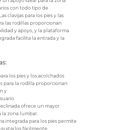
e un apoyo ideal para la zona
ios con todo tipo de
as clavijas para los pies y las
a las rodillas proporcionan
ilidad y apoyo, y la plataforma
egrada facilita la entrada y la
as:
para los pies y los acolchados
 para la rodilla proporcionan
ón y
suario.
 reclinada ofrece un mayor
a la zona lumbar.
a integrada para los pies permite
 quitarlos fácilmente.