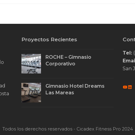
Proyectos Recientes
Con
Tel:
(
ROCHE – Gimnasio
Emai
do
Corporativo
San J
dad
Gimnasio Hotel Dreams
You
Li
Las Mareas
osta
Todos los derechos reservados - Cicadex Fitness Pro 2024