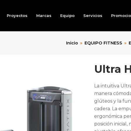
Proyectos
Marcas
Equipo
Servicios
Promoci
Inicio
»
EQUIPO FITNESS
»
E
Ultra 
La intuitiva Ul
manera cómoda y
glúteos y la fun
cadera. La emp
ergonómica perm
posición inicial