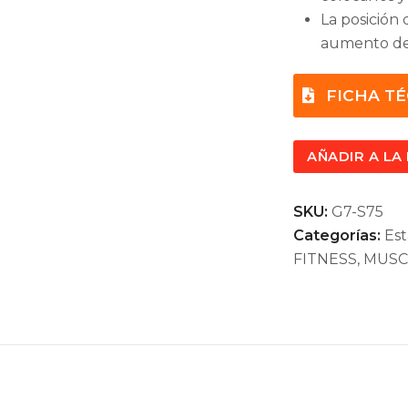
La posición d
aumento de
FICHA T
AÑADIR A LA
SKU:
G7-S75
Categorías:
Est
FITNESS
,
MUSC