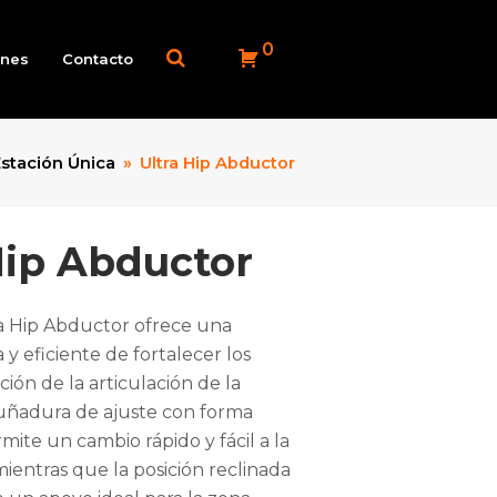
0
ones
Contacto
stación Única
»
Ultra Hip Abductor
Hip Abductor
tra Hip Abductor ofrece una
 eficiente de fortalecer los
ción de la articulación de la
uñadura de ajuste con forma
ite un cambio rápido y fácil a la
, mientras que la posición reclinada