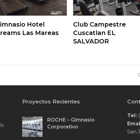
imnasio Hotel
Club Campestre
reams Las Mareas
Cuscatlan EL
SALVADOR
p
Proyectos Recientes
Con
Tel:
(
ROCHE – Gimnasio
Emai
do
Corporativo
San J