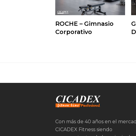
ROCHE – Gimnasio
G
Corporativo
D
Con más de 40 años en el merca
CICADEX Fitness siendo