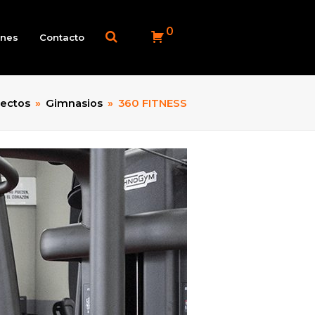
0
ones
Contacto
ectos
»
Gimnasios
»
360 FITNESS