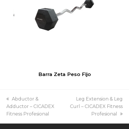
Barra Zeta Peso Fijo
previous
next
Abductor &
Leg Extension & Leg
post:
post:
Adductor – CICADEX
Curl – CICADEX Fitness
Fitness Profesional
Profesional