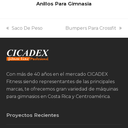
Anillos Para Gimnasia
previous
next
Saco De Peso
Bumpers Para Crossfit
post:
post:
Con más de 40 años en el mercado CICADEX
Fitness siendo representantes de las principales
marcas, te ofrecemos gran variedad de máquinas
para gimnasios en Costa Rica y Centroamérica.
Proyectos Recientes