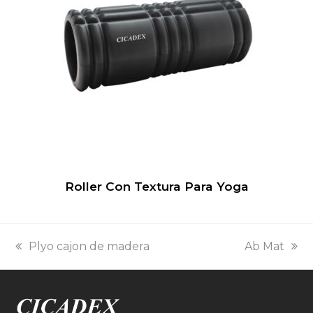
Roller Con Textura Para Yoga
previous
next
Plyo cajon de madera
Ab Mat
post:
post: