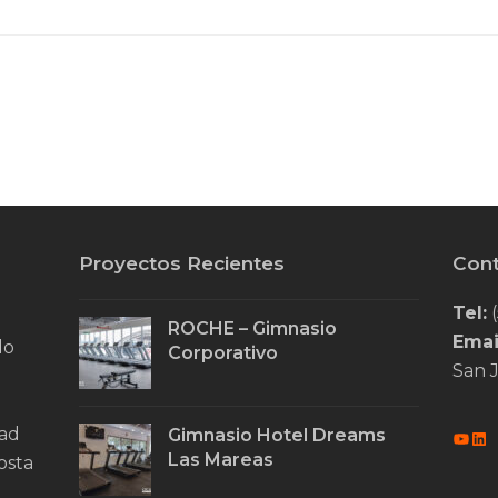
Proyectos Recientes
Con
Tel:
(
ROCHE – Gimnasio
Emai
do
Corporativo
San J
dad
Gimnasio Hotel Dreams
You
Li
Las Mareas
osta