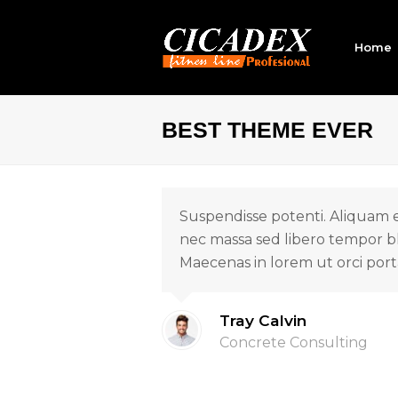
Home
BEST THEME EVER
Suspendisse potenti. Aliquam e
nec massa sed libero tempor bl
Maecenas in lorem ut orci port
Tray Calvin
Concrete Consulting