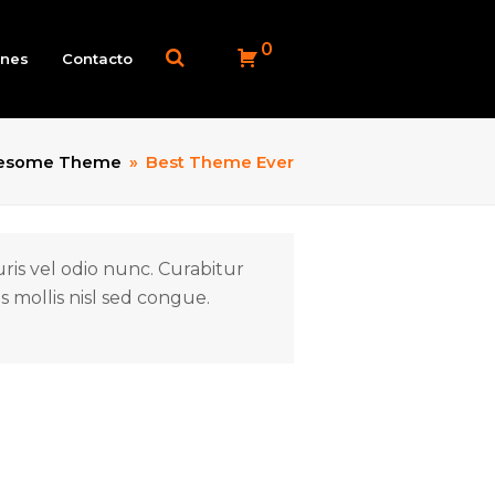
0
ones
Contacto
esome Theme
»
Best Theme Ever
ris vel odio nunc. Curabitur
 mollis nisl sed congue.