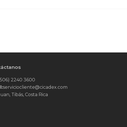
táctanos
506) 2240 3600
l:
serviciocliente@cicadex.com
uan, Tibás, Costa Rica
Tube
nkedIn