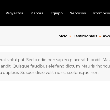
Proyectos
Marcas
Equipo
Servicios
Promoci
Inicio
»
Testimonials
»
Aw
rat volutpat. Sed a odio non sapien placerat blandit. Mau
andit. Quisque faucibus eleifend dictum. Mauris rhoncus
a dapibus. Suspendisse velit nunc, scelerisque non.