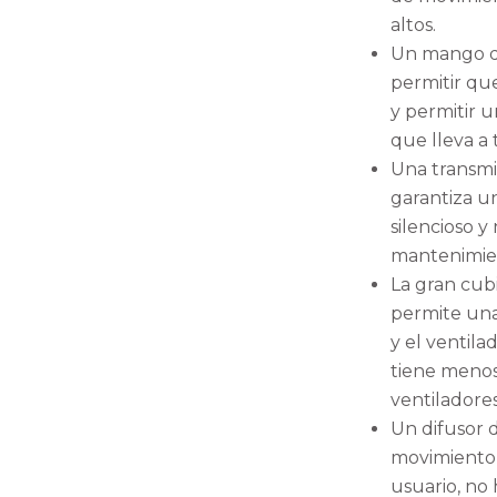
altos.
Un mango d
permitir que
y permitir u
que lleva a 
Una transmi
garantiza u
silencioso y
mantenimien
La gran cubi
permite una
y el ventil
tiene menos 
ventiladores
Un difusor de
movimiento 
usuario, no h