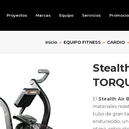
Proyectos
Marcas
Equipo
Servicios
Promoci
Inicio
»
EQUIPO FITNESS
»
CARDIO
Stealt
TORQU
El
Stealth Air 
materiales resi
tubo de gran ta
endurecido, un 
etapa, entre ot