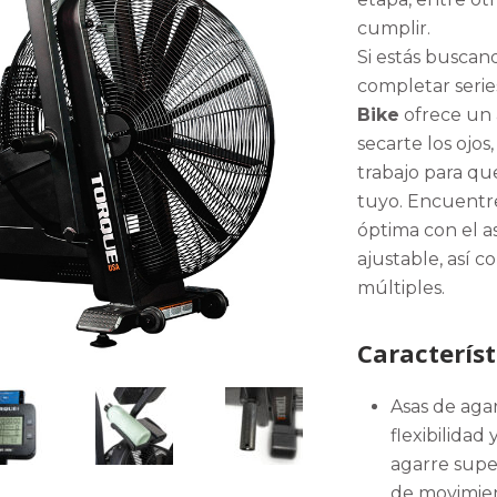
cumplir.
Si estás buscan
completar series
Bike
ofrece un a
secarte los ojos
trabajo para qu
tuyo. Encuentr
óptima con el a
ajustable, así c
múltiples.
Característ
Asas de aga
flexibilidad
agarre supe
de movimien