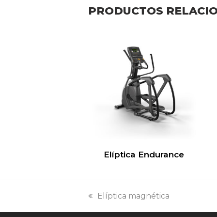
PRODUCTOS RELACI
Elíptica Endurance
previous
Elíptica magnética
post: