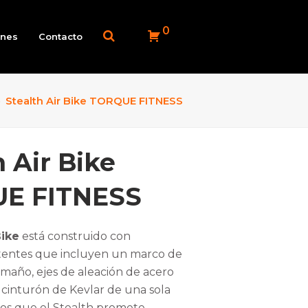
0
ones
Contacto
»
Stealth Air Bike TORQUE FITNESS
h Air Bike
E FITNESS
Bike
está construido con
stentes que incluyen un marco de
maño, ejes de aleación de acero
cinturón de Kevlar de una sola
ros que
el Stealth promete