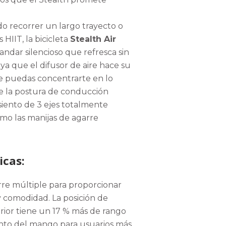
do recorrer un largo trayecto o
 HIIT, la bicicleta
Stealth Air
ndar silencioso que refresca sin
, ya que el difusor de aire hace su
e puedas concentrarte en lo
e la postura de conducción
siento de 3 ejes totalmente
omo las manijas de agarre
icas:
rre múltiple para proporcionar
 y comodidad.
La posición de
rior tiene un 17 % más de rango
to del mango para usuarios más