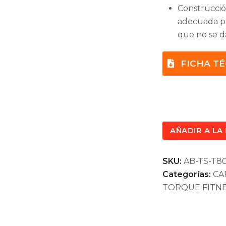
Construcció
adecuada p
que no se d
FICHA T
AÑADIR A LA
SKU:
AB-TS-T80
Categorías:
CA
TORQUE FITN