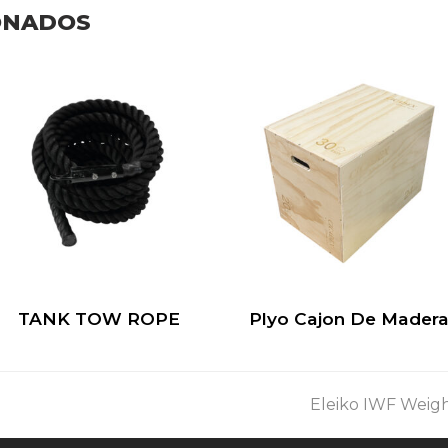
ONADOS
TANK TOW ROPE
Plyo Cajon De Mader
next
Eleiko IWF Weight
post: