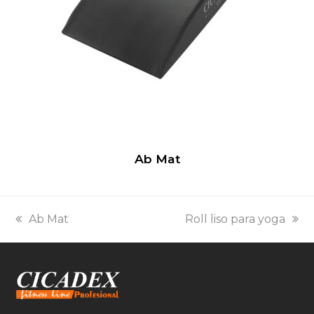
Ab Mat
previous
next
Ab Mat
Roll liso para yoga
post:
post: