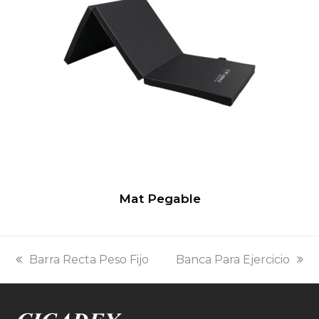
Mat Pegable
previous
next
Barra Recta Peso Fijo
Banca Para Ejercicio
post:
post: